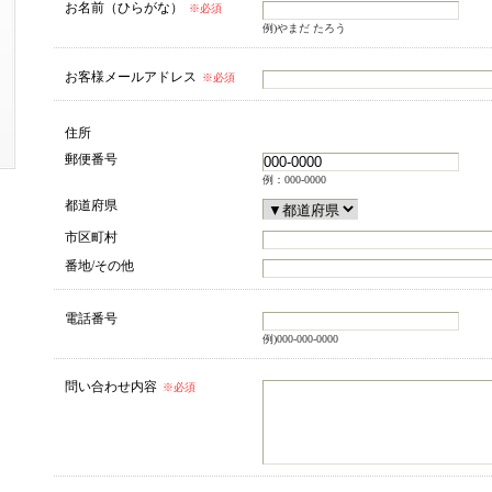
お名前（ひらがな）
※必須
例)やまだ たろう
お客様メールアドレス
※必須
住所
郵便番号
例：000-0000
都道府県
市区町村
番地/その他
電話番号
例)000-000-0000
問い合わせ内容
※必須